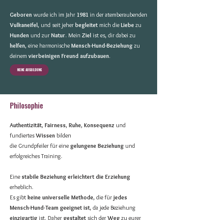
Geboren
wurde ich im Jahr
1981
in der atemberaubenden
Vulkaneifel
, und seit jeher
begleitet
mich die
Liebe
zu
Hunden
und zur
Natur
. Mein
Ziel
ist es, dir dabei zu
helfen
, eine harmonische
Mensch-Hund-Beziehung
zu
deinem
vierbeinigen
Freund aufzubauen
.
MEINE AUSBILDUNG
Philosophie
Authentizität
,
Fairness
,
Ruhe
,
Konsequenz
und
fundiertes
Wissen
bilden
die Grundpfeiler für eine
gelungene Beziehung
und
erfolgreiches Training.
Eine
stabile Beziehung erleichtert die Erziehung
erheblich.
Es gibt
keine universelle Methode
, die für
jedes
Mensch-Hund-Team geeignet ist
, da jede Beziehung
einzigartig
ist.
Daher
gestaltet
sich der
Weg
zu eurer