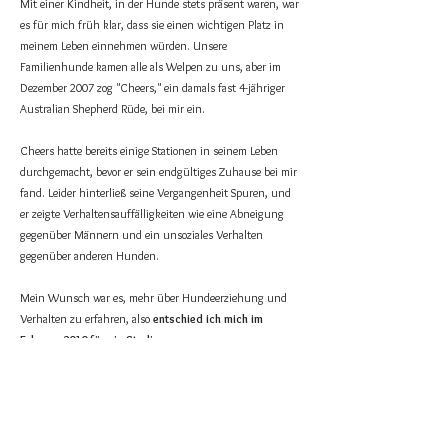
Mit einer Kindheit, in der Hunde stets präsent waren, war
es für mich früh klar, dass sie einen wichtigen Platz in
meinem Leben einnehmen würden. Unsere
Familienhunde kamen alle als Welpen zu uns, aber im
Dezember 2007 zog "Cheers," ein damals fast 4-jähriger
Australian Shepherd Rüde, bei mir ein.
Cheers hatte bereits einige Stationen in seinem Leben
durchgemacht, bevor er sein endgültiges Zuhause bei mir
fand. Leider hinterließ seine Vergangenheit Spuren, und
er zeigte Verhaltensauffälligkeiten wie eine Abneigung
gegenüber Männern und ein unsoziales Verhalten
gegenüber anderen Hunden.
Mein Wunsch war es, mehr über Hundeerziehung und
Verhalten zu erfahren, also
entschied ich mich im
Februar 2010 für ein Studium zur
Hundeverhaltensberaterin
an
der Akademie für Tiernaturheilkunde in der Schweiz
(ATN) und schloss es erfolgreich im November 2012 ab.
Seit August 2013 leite ich meine eigene Hundeschule