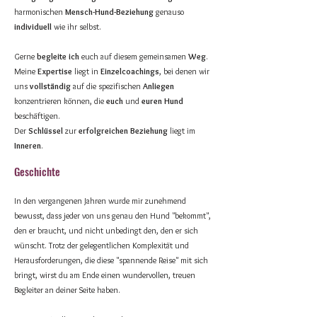
harmonischen
Mensch-Hund-Beziehung
genauso
individuell
wie ihr selbst.
Gerne
begleite ich
euch auf diesem gemeinsamen
Weg
.
Meine
Expertise
liegt in
Einzelcoachings
, bei denen wir
uns
vollständig
auf die spezifischen
Anliegen
konzentrieren können, die
euch
und
euren Hund
beschäftigen.
Der
Schlüssel
zur
erfolgreichen Beziehung
liegt im
Inneren
.
Geschichte
In den vergangenen Jahren wurde mir zunehmend
bewusst, dass jeder von uns genau den Hund "bekommt",
den er braucht, und nicht unbedingt den, den er sich
wünscht. Trotz der gelegentlichen Komplexität und
Herausforderungen, die diese "spannende Reise" mit sich
bringt, wirst du am Ende einen wundervollen, treuen
Begleiter an deiner Seite haben.