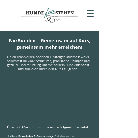
FairBunden – Gemeinsam auf Kurs,
gemeinsam mehr erreichen!
Ob du dranbleiben oder neu einsteigen möchtest – hier
bekommst du klare Strukturen, praxisnahe Übungen und
gezielte Unterstützung, um mit deinem Hund entspannt
und souverän durch den Alltag zu gehen.
Über 500 Mensch-Hund-Teams erfolgreich begleitet
„Dranbleiber & Quereinsteiger“
Im Kurs
stärken wir eure