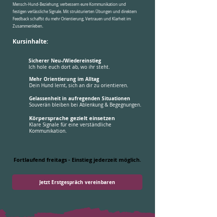
Mensch-Hund-Beziehung, verbessern eure Kommunikation und
festigen verlässliche Signale. Mit strukturierten Übungen und direktem
Feedback schaffst du mehr Orientierung, Vertrauen und Klarheit im
Zusammenleben.
Kursinhalte:
Sicherer Neu-/Wiedereinstieg
Ich hole euch dort ab, wo ihr steht.
Mehr Orientierung im Alltag
Dein Hund lernt, sich an dir zu orientieren.
Gelassenheit in aufregenden Situationen
Souverän bleiben bei Ablenkung & Begegnungen.
Körpersprache gezielt einsetzen
Klare Signale für eine verständliche
Kommunikation.
Fortlaufend freitags - Einstieg jederzeit möglich.
Jetzt Erstgespräch vereinbaren